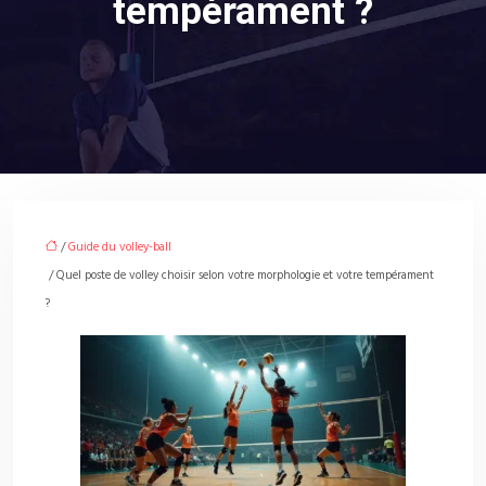
tempérament ?
/
Guide du volley-ball
/ Quel poste de volley choisir selon votre morphologie et votre tempérament
?