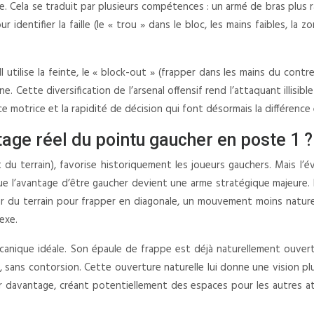
 Cela se traduit par plusieurs compétences : un armé de bras plus ra
ur identifier la faille (le « trou » dans le bloc, les mains faibles,
 utilise la feinte, le « block-out » (frapper dans les mains du cont
e. Cette diversification de l’arsenal offensif rend l’attaquant illisi
ence motrice et la rapidité de décision qui font désormais la différenc
ntage réel du pointu gaucher en poste 1 ?
 du terrain), favorise historiquement les joueurs gauchers. Mais l’é
ici que l’avantage d’être gaucher devient une arme stratégique majeure
ur du terrain pour frapper en diagonale, un mouvement moins naturel e
exe.
anique idéale. Son épaule de frappe est déjà naturellement ouverte
 sans contorsion. Cette ouverture naturelle lui donne une vision pl
rer davantage, créant potentiellement des espaces pour les autres att
.