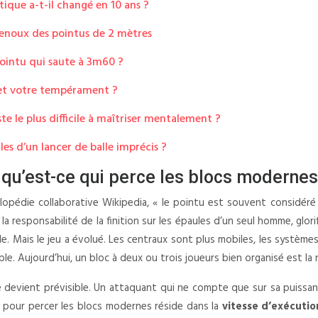
ique a-t-il changé en 10 ans ?
 genoux des pointus de 2 mètres
ointu qui saute à 3m60 ?
 et votre tempérament ?
te le plus difficile à maîtriser mentalement ?
es d’un lancer de balle imprécis ?
: qu’est-ce qui perce les blocs modernes
clopédie collaborative Wikipedia, « le pointu est souvent considéré
ce la responsabilité de la finition sur les épaules d’un seul homme, gl
le. Mais le jeu a évolué. Les centraux sont plus mobiles, les systèm
le. Aujourd’hui, un bloc à deux ou trois joueurs bien organisé est la 
lle devient prévisible. Un attaquant qui ne compte que sur sa puiss
lé pour percer les blocs modernes réside dans la
vitesse d’exécutio