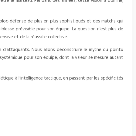
’être le marteau. Pendant des années, cette vision a dominé,
e bloc-défense de plus en plus sophistiqués et des matchs qui
 faiblesse prévisible pour son équipe. La question n’est plus de
nsive et de la réussite collective.
on d’attaquants. Nous allons déconstruire le mythe du pointu
bre systémique pour son équipe, dont la valeur se mesure autant
que à l’intelligence tactique, en passant par les spécificités