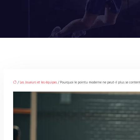
/
Les Joueurs et les équipes
/ Pourquoi le pointu moderne ne peut-il plus se content