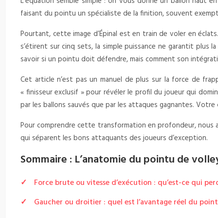
L’équation semble simple : on vous donne un ballon haut en 
faisant du pointu un spécialiste de la finition, souvent exemp
Pourtant, cette image d’Épinal est en train de voler en écla
s’étirent sur cinq sets, la simple puissance ne garantit plus l
savoir si un pointu doit défendre, mais comment son intégratio
Cet article n’est pas un manuel de plus sur la force de fra
« finisseur exclusif » pour révéler le profil du joueur qui do
par les ballons sauvés que par les attaques gagnantes. Votre 
Pour comprendre cette transformation en profondeur, nous anal
qui séparent les bons attaquants des joueurs d’exception.
Sommaire : L’anatomie du pointu de volle
Force brute ou vitesse d’exécution : qu’est-ce qui per
Gaucher ou droitier : quel est l’avantage réel du poin