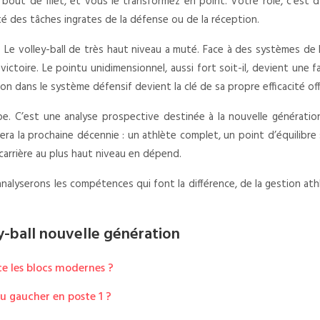
bout de filet, et vous le transformez en point. Votre rôle, c’est d
té des tâches ingrates de la défense ou de la réception.
ts. Le volley-ball de très haut niveau a muté. Face à des systèmes d
a victoire. Le pointu unidimensionnel, aussi fort soit-il, devient une
n dans le système défensif devient la clé de sa propre efficacité offe
ppe. C’est une analyse prospective destinée à la nouvelle générati
minera la prochaine décennie : un athlète complet, un point d’équili
carrière au plus haut niveau en dépend.
yserons les compétences qui font la différence, de la gestion athléti
y-ball nouvelle génération
ce les blocs modernes ?
tu gaucher en poste 1 ?