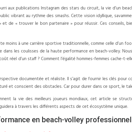
nourri aux publications Instagram des stars du circuit, la vie d’un bea
public vibrant au rythme des smashs. Cette vision idyllique, savamme
 » et de « trouver le bon partenaire » pour réussir. Ces conseils, b
te moins à une carrière sportive traditionnelle, comme celle d’un foot
e dans les coulisses de la haute performance en beach-volley. Nous 
e coût réel d’un staff ? Comment l’égalité hommes-femmes cache-t-elle
spective documentée et réaliste. Il s’agit de fournir les clés pour 
uré et conscient des obstacles. Car pour durer dans ce sport, le talen
nnent la vie des meilleurs joueurs mondiaux, cet article se stru
guidera à travers les différents aspects de cet écosystème unique.
formance en beach-volley professionnel