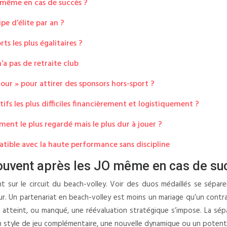
O même en cas de succès ?
pe d’élite par an ?
ts les plus égalitaires ?
’a pas de retraite club
our » pour attirer des sponsors hors-sport ?
tifs les plus difficiles financièrement et logistiquement ?
ment le plus regardé mais le plus dur à jouer ?
patible avec la haute performance sans discipline
souvent après les JO même en cas de su
sur le circuit du beach-volley. Voir des duos médaillés se séparer 
r. Un partenariat en beach-volley est moins un mariage qu’un contrat d
f atteint, ou manqué, une réévaluation stratégique s’impose. La sé
 style de jeu complémentaire, une nouvelle dynamique ou un potentie