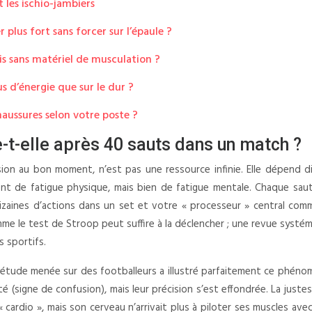
t les ischio-jambiers
plus fort sans forcer sur l’épaule ?
s sans matériel de musculation ?
s d’énergie que sur le dur ?
chaussures selon votre poste ?
-t-elle après 40 sauts dans un match ?
ision au bon moment, n’est pas une ressource infinie. Elle dépend 
nt de fatigue physique, mais bien de fatigue mentale. Chaque saut,
 dizaines d’actions dans un set et votre « processeur » central com
mme le test de Stroop peut suffire à la déclencher ; une revue syst
s sportifs.
ne étude menée sur des footballeurs a illustré parfaitement ce phéno
(signe de confusion), mais leur précision s’est effondrée. La justes
 cardio », mais son cerveau n’arrivait plus à piloter ses muscles ave