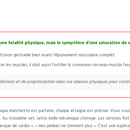
une fatalité physique, mais le symptôme d’une saturation de v
récision gestuelle bien avant l’épuisement musculaire complet.
 les muscles, il doit aussi fortifier la connexion cerveau-muscle fac
décision et de proprioception dans vos séances physiques pour construi
haque manchette est parfaite, chaque attaque est précise. Vous vous
t. Au troisième set, cette belle mécanique s’enraye. Les services fl
nque de cardio », « mes jambes ne tiennent plus ». C’est une explic