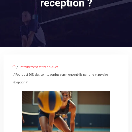
réception ?
/
Entraînement et techniques
/ Pourquoi 90% des points perdus commencent-ils par une mauvaise
réception ?