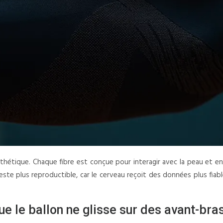
sthétique. Chaque fibre est conçue pour interagir avec la peau et e
este plus reproductible, car le cerveau reçoit des données plus fiab
ue le ballon ne glisse sur des avant-bra