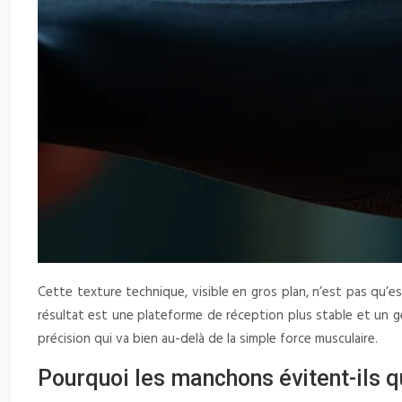
Cette texture technique, visible en gros plan, n’est pas qu’e
résultat est une plateforme de réception plus stable et un g
précision qui va bien au-delà de la simple force musculaire.
Pourquoi les manchons évitent-ils q