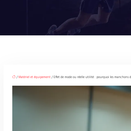
/
Matériel et équipement
/ Effet de mode ou réelle utilité : pourquoi les manchons 