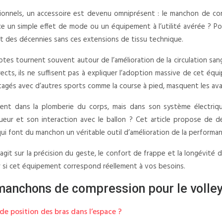
ssionnels, un accessoire est devenu omniprésent : le manchon de com
t-ce un simple effet de mode ou un équipement à l’utilité avérée ? P
ant des décennies sans ces extensions de tissu technique.
ptes tournent souvent autour de l’amélioration de la circulation sang
rects, ils ne suffisent pas à expliquer l’adoption massive de cet éq
tagés avec d’autres sports comme la course à pied, masquent les avan
ement dans la plomberie du corps, mais dans son système électrique
ueur et son interaction avec le ballon ? Cet article propose de 
ui font du manchon un véritable outil d’amélioration de la performanc
git sur la précision du geste, le confort de frappe et la longévité 
 si cet équipement correspond réellement à vos besoins.
anchons de compression pour le volle
e position des bras dans l’espace ?