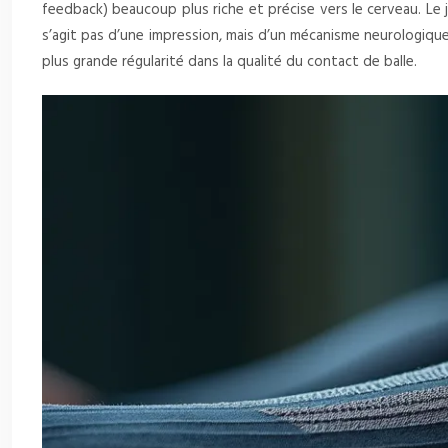
feedback) beaucoup plus riche et précise vers le cerveau. Le 
s’agit pas d’une impression, mais d’un mécanisme neurologique
plus grande régularité dans la qualité du contact de balle.