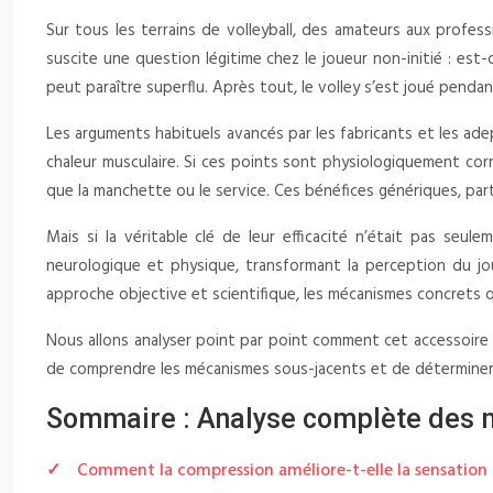
Sur tous les terrains de volleyball, des amateurs aux profe
suscite une question légitime chez le joueur non-initié : es
peut paraître superflu. Après tout, le volley s’est joué pend
Les arguments habituels avancés par les fabricants et les ade
chaleur musculaire. Si ces points sont physiologiquement cor
que la manchette ou le service. Ces bénéfices génériques, par
Mais si la véritable clé de leur efficacité n’était pas seul
neurologique et physique, transformant la perception du jo
approche objective et scientifique, les mécanismes concrets q
Nous allons analyser point par point comment cet accessoire a
de comprendre les mécanismes sous-jacents et de déterminer
Sommaire : Analyse complète des m
Comment la compression améliore-t-elle la sensation d