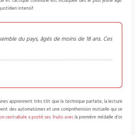
ique et tactique commune est inculquée dès le plus jeune âge.
uotidien intensif.
nsemble du pays, âgés de moins de 18 ans. Ces
eunes apprennent très tôt que la technique parfaite, la lecture
loppent des automatismes et une compréhension mutuelle qui se
n centralisée a porté ses fruits avec
la première médaille d’or