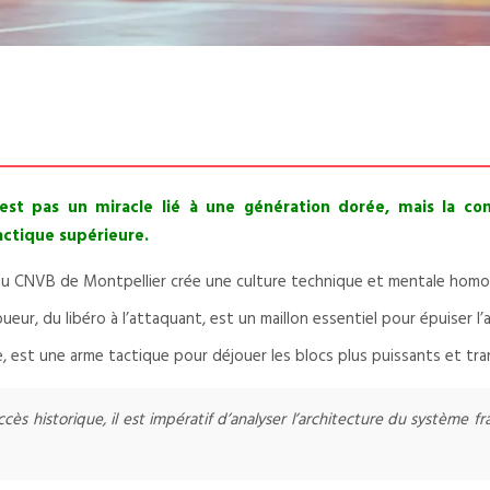
’est pas un miracle lié à une génération dorée, mais la 
actique supérieure.
ge au CNVB de Montpellier crée une culture technique et mentale hom
r, du libéro à l’attaquant, est un maillon essentiel pour épuiser l’a
, est une arme tactique pour déjouer les blocs plus puissants et tra
s historique, il est impératif d’analyser l’architecture du système fr