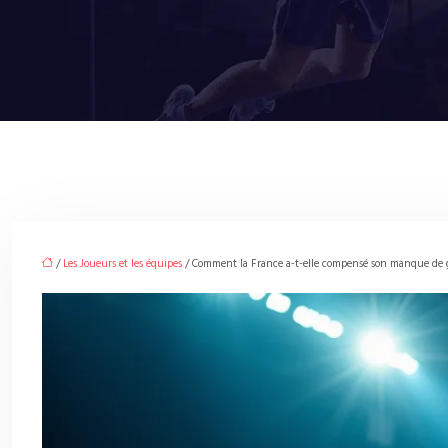
/
Les Joueurs et les équipes
/ Comment la France a-t-elle compensé son manque de ga