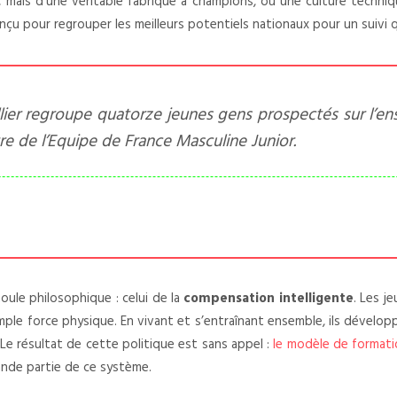
t, mais d’une véritable fabrique à champions, où une culture techn
nçu pour regrouper les meilleurs potentiels nationaux pour un suivi q
lier regroupe quatorze jeunes gens prospectés sur l’e
re de l’Equipe de France Masculine Junior.
ule philosophique : celui de la
compensation intelligente
. Les j
simple force physique. En vivant et s’entraînant ensemble, ils déve
 Le résultat de cette politique est sans appel :
le modèle de formatio
ande partie de ce système.