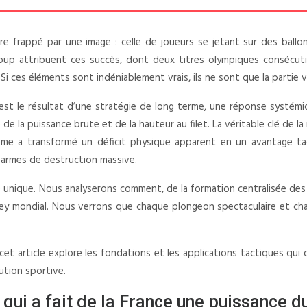
tre frappé par une image : celle de joueurs se jetant sur des ball
ucoup attribuent ces succès, dont deux titres olympiques consécut
ces éléments sont indéniablement vrais, ils ne sont que la partie vi
lle est le résultat d’une stratégie de long terme, une réponse systém
e de la puissance brute et de la hauteur au filet. La véritable clé de
e a transformé un déficit physique apparent en un avantage tacti
armes de destruction massive.
 unique. Nous analyserons comment, de la formation centralisée des jeu
ley mondial. Nous verrons que chaque plongeon spectaculaire et chaq
 cet article explore les fondations et les applications tactiques qui 
ution sportive.
ui a fait de la France une puissance du